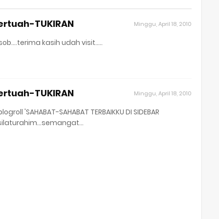
Bertuah-TUKIRAN
Minggu, April 18, 2010
...terima kasih udah visit.....
Bertuah-TUKIRAN
Minggu, April 18, 2010
 blogroll 'SAHABAT-SAHABAT TERBAIKKU DI SIDEBAR
 silaturahim...semangat...