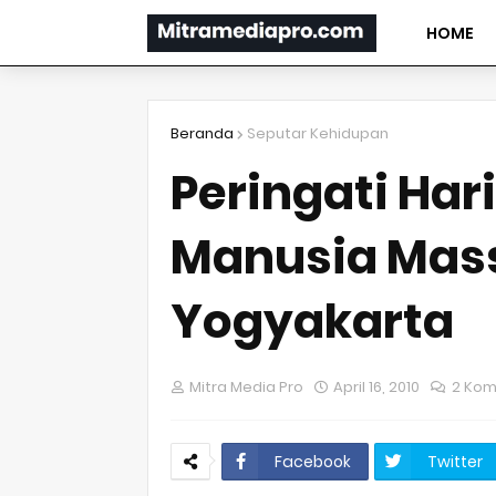
HOME
Beranda
Seputar Kehidupan
Peringati Har
Manusia Mass
Yogyakarta
Mitra Media Pro
April 16, 2010
2 Kom
Facebook
Twitter