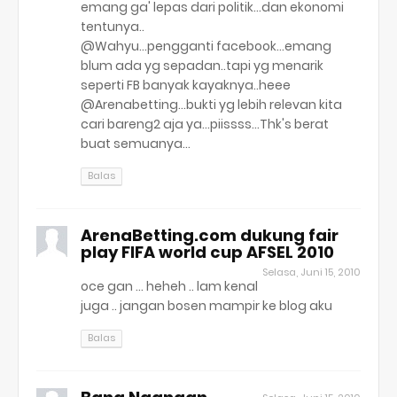
emang ga' lepas dari politik...dan ekonomi
tentunya..
@Wahyu...pengganti facebook...emang
blum ada yg sepadan..tapi yg menarik
seperti FB banyak kayaknya..heee
@Arenabetting...bukti yg lebih relevan kita
cari bareng2 aja ya...piissss...Thk's berat
buat semuanya...
Balas
ArenaBetting.com dukung fair
play FIFA world cup AFSEL 2010
Selasa, Juni 15, 2010
oce gan ... heheh .. lam kenal
juga .. jangan bosen mampir ke blog aku
Balas