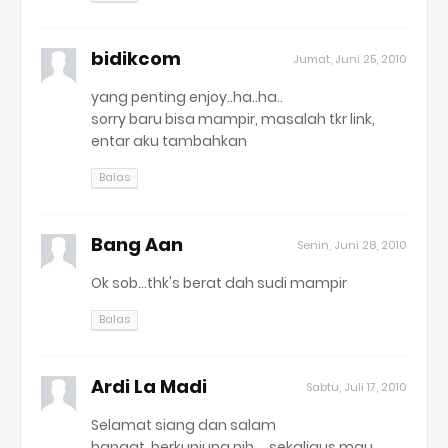
bidikcom
Jumat, Juni 25, 2010
yang penting enjoy..ha..ha..
sorry baru bisa mampir, masalah tkr link,
entar aku tambahkan
Balas
Bang Aan
Senin, Juni 28, 2010
Ok sob...thk's berat dah sudi mampir
Balas
Ardi La Madi
Sabtu, Juli 17, 2010
Selamat siang dan salam
hangat,,berkunjung nih,,,,,sekaligus mau