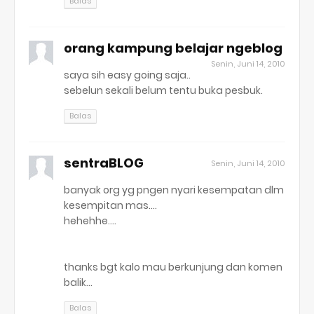
Balas
orang kampung belajar ngeblog
Senin, Juni 14, 2010
saya sih easy going saja..
sebelun sekali belum tentu buka pesbuk.
Balas
sentraBLOG
Senin, Juni 14, 2010
banyak org yg pngen nyari kesempatan dlm
kesempitan mas....
hehehhe....
thanks bgt kalo mau berkunjung dan komen
balik...
Balas