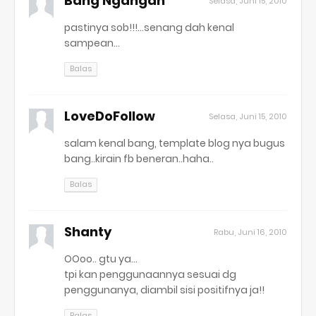
Bang Ngangan
Selasa, Juni 15, 2010
pastinya sob!!!...senang dah kenal
sampean...
Balas
LoveDoFollow
Selasa, Juni 15, 2010
salam kenal bang, template blog nya bugus
bang..kirain fb beneran..haha..
Balas
Shanty
Rabu, Juni 16, 2010
OOoo.. gtu ya...
tpi kan penggunaannya sesuai dg
penggunanya, diambil sisi positifnya ja!!
Balas