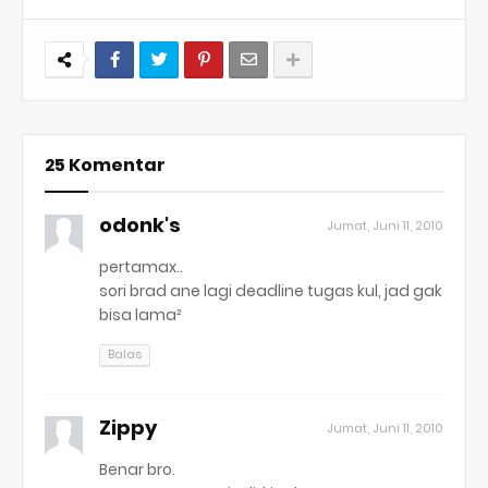
25 Komentar
odonk's
Jumat, Juni 11, 2010
pertamax..
sori brad ane lagi deadline tugas kul, jad gak
bisa lama²
Balas
Zippy
Jumat, Juni 11, 2010
Benar bro.