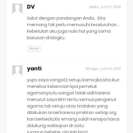
DV
Sabtu, Juni 12, 2010
Salut dengan pandangan Anda,.. kita
memang tak perlu memusuhi keseluruhan...
Kebetulan aku juga nulis hal yang sama
barusan di blogku.
Balas
yanti
Minggu, Juni 13, 2010
yups saya sangat2 setuju karna jika kita ikut
menebar kebencian kpd pemeluk
agamanya,itu sangat tidak adil karena
menurut saya blm tentu semua penganut
agama tsb setuju atas tindakan yang
dilakukan israel karena pmikiran setiap org
kan berbeda,klo emang salah kenapa harus
ddukung walaupun dr satu
rumpun,hehehe..gitulah kira2...