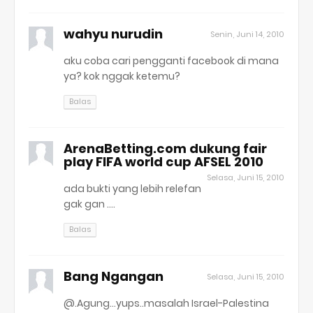
wahyu nurudin
Senin, Juni 14, 2010
aku coba cari pengganti facebook di mana
ya? kok nggak ketemu?
Balas
ArenaBetting.com dukung fair
play FIFA world cup AFSEL 2010
Selasa, Juni 15, 2010
ada bukti yang lebih relefan
gak gan ....
Balas
Bang Ngangan
Selasa, Juni 15, 2010
@.Agung...yups..masalah Israel-Palestina