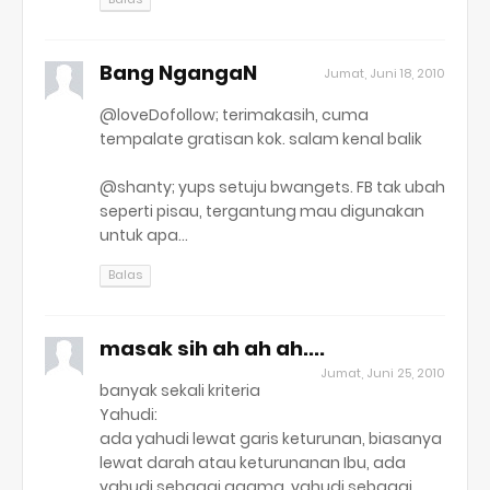
Bang NgangaN
Jumat, Juni 18, 2010
@loveDofollow; terimakasih, cuma
tempalate gratisan kok. salam kenal balik
@shanty; yups setuju bwangets. FB tak ubah
seperti pisau, tergantung mau digunakan
untuk apa...
Balas
masak sih ah ah ah....
Jumat, Juni 25, 2010
banyak sekali kriteria
Yahudi:
ada yahudi lewat garis keturunan, biasanya
lewat darah atau keturunanan Ibu, ada
yahudi sebagai agama, yahudi sebagai