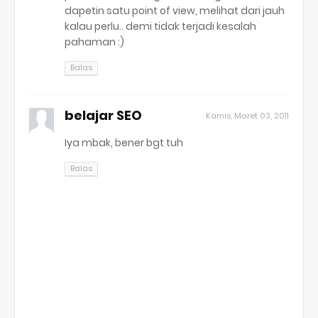
dapetin satu point of view, melihat dari jauh
kalau perlu.. demi tidak terjadi kesalah
pahaman :)
Balas
belajar SEO
Kamis, Maret 03, 2011
Iya mbak, bener bgt tuh
Balas