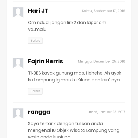
Hari JT
Sabtu, September 17, 2016
Om ndud, jangan lirik2 dan lapor om
yo..malu
Balas
Fajrin Herris
Minggu, Desember 25, 2016
TNBBS kayak gunung mas. Hehehe. Ah ayok
ke Lampung lg mas ke Kiluan dan lain" nya
Balas
rangga
Jumat, Januari 13, 2017
Saya tertarik dengan tulisan anda
mengenai 10 Objek Wisata Lampung yang
wajib anda kunjungi.