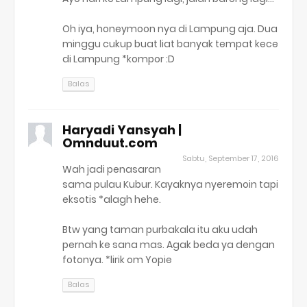
Oh iya, honeymoon nya di Lampung aja. Dua
minggu cukup buat liat banyak tempat kece
di Lampung *kompor :D
Balas
Haryadi Yansyah |
Omnduut.com
Sabtu, September 17, 2016
Wah jadi penasaran
sama pulau Kubur. Kayaknya nyeremoin tapi
eksotis *alagh hehe.
Btw yang taman purbakala itu aku udah
pernah ke sana mas. Agak beda ya dengan
fotonya. *lirik om Yopie
Balas