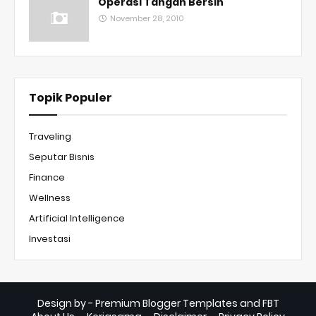
Operasi Tangan Bersih
November 28, 2010
Topik Populer
Traveling
Seputar Bisnis
Finance
Wellness
Artificial Intelligence
Investasi
Design by -
Premium Blogger Templates
and
FBT